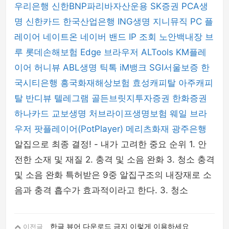
우리은행
신한BNP파리바자산운용
SK증권
PCA생
명
신한카드
한국산업은행
ING생명
지니뮤직 PC 플
레이어
네이트온
네이버 밴드
IP 조회
노안백내장
브
루
롯데손해보험
Edge 브라우저
ALTools
KM플레
이어
허니뷰
ABL생명
틱톡
iM뱅크
SGI서울보증
한
국시티은행
흥국화재해상보험
효성캐피탈
아주캐피
탈
반디뷰
텔레그램
골든브릿지투자증권
한화증권
하나카드
교보생명
처브라이프생명보험
웨일 브라
우저
팟플레이어(PotPlayer)
메리츠화재
광주은행
알집으로 최종 결정! - 내가 고려한 중요 순위 1. 안
전한 소재 및 재질 2. 충격 및 소음 완화 3. 청소 충격
및 소음 완화 특허받은 9중 알집구조의 내장재로 소
음과 충격 흡수가 효과적이라고 한다. 3. 청소
한글 뷰어 다운로드 금지 이렇게 이용하세요
이전글