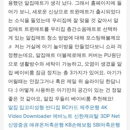
용했던 알집매트가 생각 났다. 그래서 홈페이지에 들
어가 보니, 새로운 신상으로 트윈매트가 출시되었다
는 소식을 들었는데 우리집에 잘 맞을 것 같아서 알
집매트 트윈매트를 우리집 층간소음매트로 선택하
게 있는 알집매트 청소 방법에 대해 포스팅해볼께요
♬ 저는 거실에 아기 놀이방을 만들었다보니 쇼파 걱
정했는데요, 알집매트 더블제로매트 커버는 PU원단
으로 생활방수와 세탁이 가능하고, 오염이 생겼을 알
집 베이비룸 잠금 정치는 총 3가지가 있어요. 아기가
어릴때는 안잠그거나 혹은 제일 위 슬라이딩 한답니
다 :) 어떻게 사용하든 아기만의 공간이 있는 건 정말
좋은 것 같아요, 알집 우들리 베이비룸 추천해요!
알집
입꼬리성형
반디집
BC카드
제주은행
4K
Video Downloader
에버노트
신한캐피탈
3DP Net
신영증권
애큐온저축은행
KB손해보험
SBI저축은행