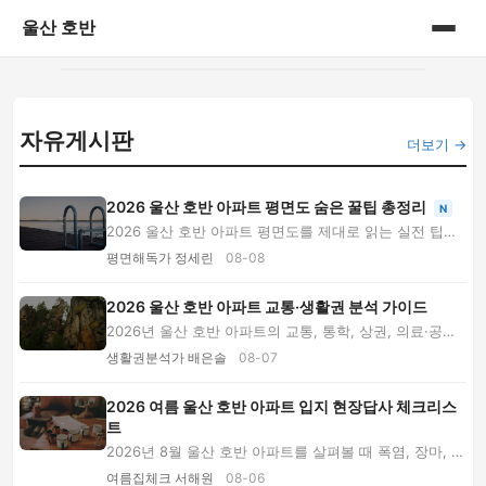
울산 호반
홈
자유게시판
게시판
더보기 →
2026 울산 호반 아파트 평면도 숨은 꿀팁 총정리
N
2026 울산 호반 아파트 평면도를 제대로 읽는 실전 팁을
소개합니다. 가구 배치, 수납 효율, 환기·소음,...
평면해독가 정세린
08-08
2026 울산 호반 아파트 교통·생활권 분석 가이드
2026년 울산 호반 아파트의 교통, 통학, 상권, 의료·공원
생활권을 전문가 Q&A로 분석합니다. 모델하우...
생활권분석가 배은솔
08-07
2026 여름 울산 호반 아파트 입지 현장답사 체크리스
트
2026년 8월 울산 호반 아파트를 살펴볼 때 폭염, 장마, 생
활소음, 보행 그늘, 모델하우스 냉방·환기 조...
여름집체크 서해원
08-06