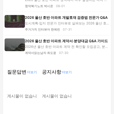
오, 특별공급 오해, 일정·서류 누락, 모델하우스...
청약복기노트 박시온
08-01
2026 울산 호반 아파트 개발호재 검증법 전문가 Q&A
도시계획·입지 전문가 인터뷰로 살펴보는 2026 울산 호
반 아파트 개발호재 검증법. 사업 단계, 교통 체...
주거가치 인터뷰어 한예린
07-31
2026 울산 호반 아파트 계약서·분양대금 Q&A 가이드
2026년 울산 호반 아파트 계약 전 확인할 모집공고, 분양
대금, 중도금 대출, 유상옵션과 계약서 핵심 조...
계약서읽는남자 최도윤
07-30
질문답변
공지사항
더보기
더보기
게시물이 없습니
게시물이 없습니