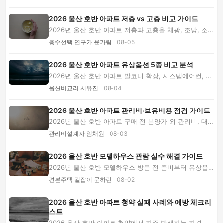
2026 울산 호반 아파트 저층 vs 고층 비교 가이드
2026년 울산 호반 아파트 저층과 고층을 채광, 조망, 소
음, 안전, 냉난방비, 분양가 관점에서 비교합니...
층수선택 연구가 윤가람
08-05
2026 울산 호반 아파트 유상옵션 5종 비교 분석
2026년 울산 호반 아파트 발코니 확장, 시스템에어컨, 주
방, 수납, 가전 옵션을 비용 부담과 시공 난이...
옵션비교러 서유진
08-04
2026 울산 호반 아파트 관리비·보유비용 점검 가이드
2026년 울산 호반 아파트 구매 전 분양가 외 관리비, 대출
이자, 세금, 옵션비, 교통비를 단계별로 계산...
관리비설계자 임채원
08-03
2026 울산 호반 모델하우스 관람 실수 해결 가이드
2026년 울산 호반 모델하우스 방문 전 준비부터 유상옵
션 구별, 공간 확인, 상담 오류 해결, 방문 후 비...
견본주택 길잡이 문하린
08-02
2026 울산 호반 아파트 청약 실패 사례와 예방 체크리
스트
2026 울산 호반 아파트 청약에서 자주 발생하는 자격 착