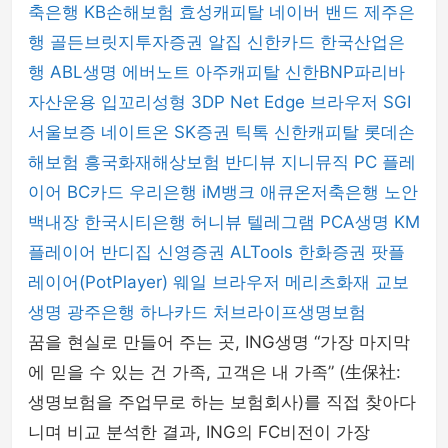
축은행
KB손해보험
효성캐피탈
네이버 밴드
제주은
행
골든브릿지투자증권
알집
신한카드
한국산업은
행
ABL생명
에버노트
아주캐피탈
신한BNP파리바
자산운용
입꼬리성형
3DP Net
Edge 브라우저
SGI
서울보증
네이트온
SK증권
틱톡
신한캐피탈
롯데손
해보험
흥국화재해상보험
반디뷰
지니뮤직 PC 플레
이어
BC카드
우리은행
iM뱅크
애큐온저축은행
노안
백내장
한국시티은행
허니뷰
텔레그램
PCA생명
KM
플레이어
반디집
신영증권
ALTools
한화증권
팟플
레이어(PotPlayer)
웨일 브라우저
메리츠화재
교보
생명
광주은행
하나카드
처브라이프생명보험
꿈을 현실로 만들어 주는 곳, ING생명 “가장 마지막
에 믿을 수 있는 건 가족, 고객은 내 가족” (生保社:
생명보험을 주업무로 하는 보험회사)를 직접 찾아다
니며 비교 분석한 결과, ING의 FC비전이 가장