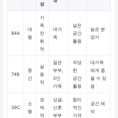
상
성
가
족
넓은
대
대가
높은 분
84A
친
공간
형
족
양가
화
활용
적
젊은
적당
대가족
실
중
부부,
한
에게 좁
74B
용
간
3인
공간
을 수 있
적
가족
활용
음
경
싱글,
합리
소
공간 제
59C
제
신혼
적인
형
약
적
부부
가격