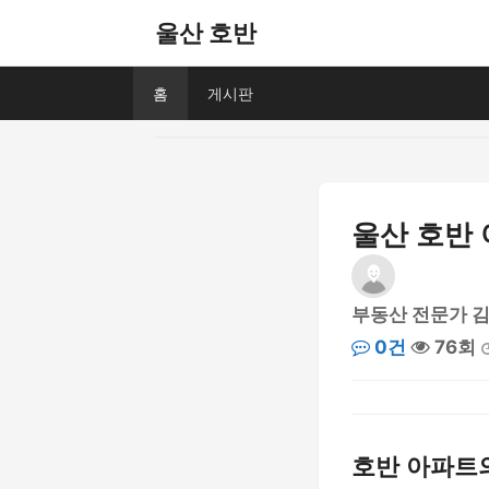
울산 호반
홈
게시판
울산 호반 
부동산 전문가 
0건
76회
호반 아파트