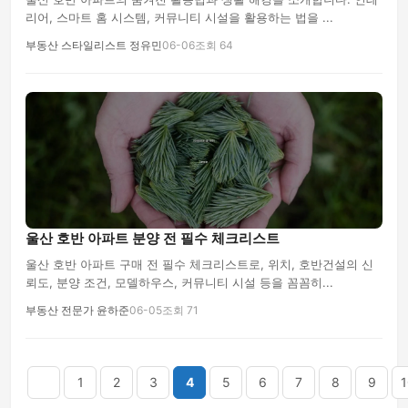
리어, 스마트 홈 시스템, 커뮤니티 시설을 활용하는 법을 ...
부동산 스타일리스트 정유민
06-06
조회 64
울산 호반 아파트 분양 전 필수 체크리스트
울산 호반 아파트 구매 전 필수 체크리스트로, 위치, 호반건설의 신
뢰도, 분양 조건, 모델하우스, 커뮤니티 시설 등을 꼼꼼히...
부동산 전문가 윤하준
06-05
조회 71
음
맨끝
1
2
3
4
5
6
7
8
9
1